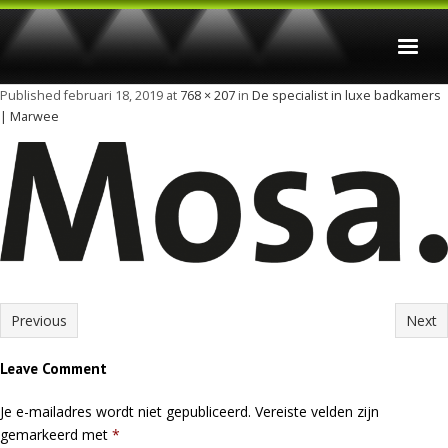
Published
februari 18, 2019
at
768 × 207
in
De specialist in luxe badkamers
Home
| Marwee
Badkamers
Keukens
Verbouwingen
Foto’s
Contact
Previous
Next
Privacy Statement
Leave Comment
Je e-mailadres wordt niet gepubliceerd.
Vereiste velden zijn
gemarkeerd met
*