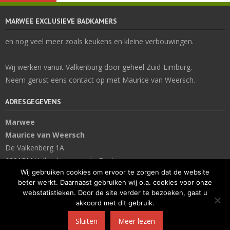
MARWEE EXCLUSIEVE BADKAMERS
en nog veel meer zoals keukens en kleine verbouwingen.
Wij werken vanuit Valkenburg door geheel Zuid-Limburg.
Neem gerust eens contact op met Maurice van Weersch.
ADRESGEGEVENS
Marwee
Maurice van Weersch
De Valkenberg 1A
6301PM Valkenburg aan de Geul
Wij gebruiken cookies om ervoor te zorgen dat de website
t: 06-46 26 77 44
beter werkt. Daarnaast gebruiken wij o.a. cookies voor onze
e:
info@marwee.nl
webstatistieken. Door de site verder te bezoeken, gaat u
akkoord met dit gebruik.
Sluiten
Meer lezen
Developed by
Think Up Themes Ltd
. Powered by
WordPress
.