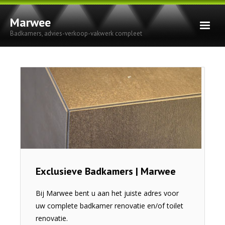
Marwee
Badkamers, advies-verkoop-vakwerk compleet
Home
Badkamers
Keukens
Verbouwingen
Foto’s
Contact
Exclusieve Badkamers | Marwee
Privacy Statement
Bij Marwee bent u aan het juiste adres voor
uw complete badkamer renovatie en/of toilet
renovatie.