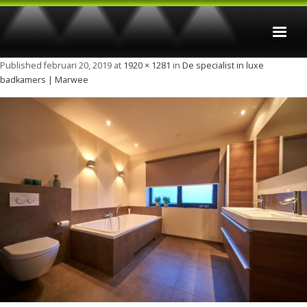
Published
februari 20, 2019
at
1920 × 1281
in
De specialist in luxe
Home
badkamers | Marwee
Badkamers
Keukens
Verbouwingen
Foto’s
Contact
Privacy Statement