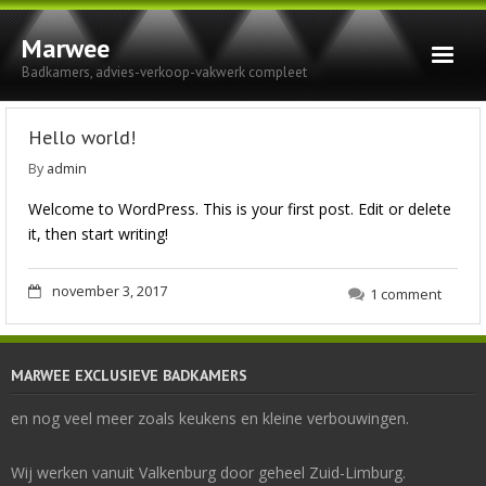
Marwee
Badkamers, advies-verkoop-vakwerk compleet
Home
Hello world!
Badkamers
By
admin
Welcome to WordPress. This is your first post. Edit or delete
Keukens
it, then start writing!
Verbouwingen
november 3, 2017
1 comment
Foto’s
Contact
MARWEE EXCLUSIEVE BADKAMERS
Privacy Statement
en nog veel meer zoals keukens en kleine verbouwingen.
Wij werken vanuit Valkenburg door geheel Zuid-Limburg.